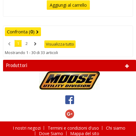
Aggiungi al carrello
Confronta (
0
)
1
2
Visualizza tutto
Mostrando 1 - 30 di 33 articoli
Produttori
I nostri negozi
Termini e condizioni d'uso
Chi siamo
Dove Siamo
Mappa del sito