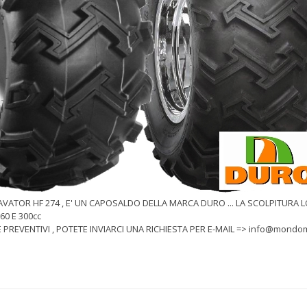
VATOR HF 274 , E' UN CAPOSALDO DELLA MARCA DURO ... LA SCOLPITURA L
260 E 300cc
 E PREVENTIVI , POTETE INVIARCI UNA RICHIESTA PER E-MAIL => info@mond