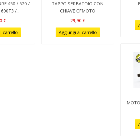
E 450 / 520 /
TAPPO SERBATOIO CON
 600T3 /...
CHIAVE CFMOTO
0 €
29,90 €
A
l carrello
Aggiungi al carrello
MOTO
A