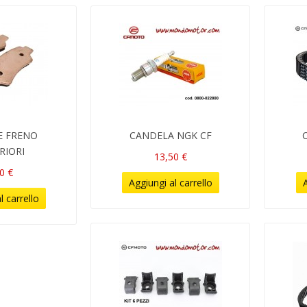
E FRENO
CANDELA NGK CF
RIORI
13,50 €
0 €
Aggiungi al carrello
A
l carrello