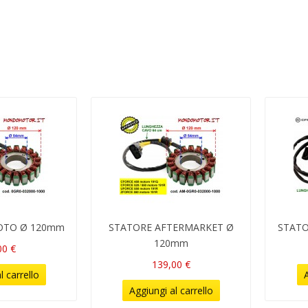
OTO Ø 120mm
STATORE AFTERMARKET Ø
STAT
120mm
00 €
139,00 €
l carrello
A
Aggiungi al carrello