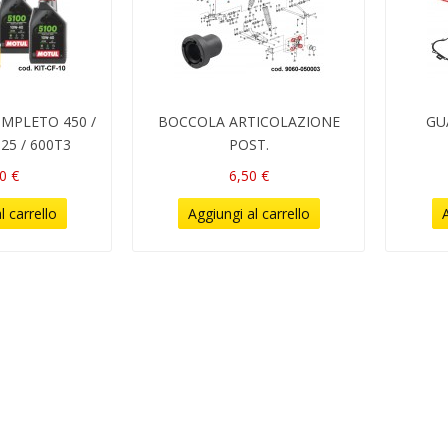
MPLETO 450 /
BOCCOLA ARTICOLAZIONE
GU
625 / 600T3
POST.
0 €
6,50 €
l carrello
Aggiungi al carrello
A